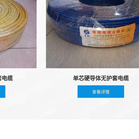
缆
单芯硬导体无护套电缆
查看详情