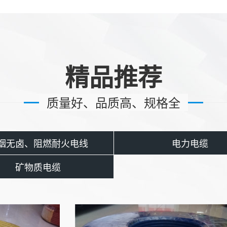
精品推荐
质量好、品质高、规格全
烟无卤、阻燃耐火电线
电力电缆
矿物质电缆