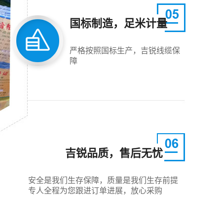
国标制造，足米计量
严格按照国标生产，吉锐线缆保
障
吉锐品质，售后无忧
安全是我们生存保障，质量是我们生存前提
专人全程为您跟进订单进展，放心采购