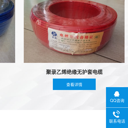
聚录乙烯绝缘无护套电缆
查看详情
QQ咨询
联系电话