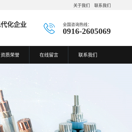
关于我们
联系我们
现代化企业
全国咨询热线：
0916-2605069
资质荣誉
在线留言
联系我们