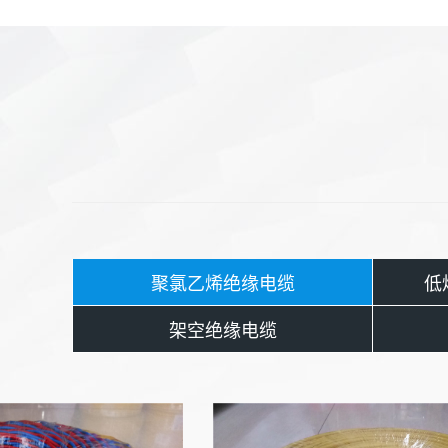
聚氯乙烯绝缘电缆
低
架空绝缘电缆